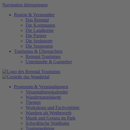
Navigation überspringen
Region
&
Veranstalter
Das Remstal
Die Kommunen
Die Landkreise
Die Partner
Die Seelenorte
Die Sponsoren
Tourismus
&
Übernachten
Remstal Tourismus
Unterkünfte & Gastgeber
Programm
&
Veranstaltungen
Veranstaltungskalender
Wandertagsplakette
Themen
Workshops und Fachvorträge
Wandern als Wettbewerb
Musik und Genuss im Park
Schwäbische Waldbahn
Tourismusbörse