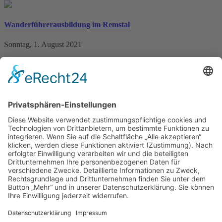
Wanderführerausbildung im Remstal
Sonntag, 1. August 2021
Kartenkunde, Erlebnispädagogik und vieles mehr Neue
Wanderführer für den 121. Deutschen Wandertag 2022 im Remstal
ausgebildet Elf Frauen und Männer haben am vergangenen
Wochenende im Remstal ihre Ausbildung zur Wanderführerin und
zum Wanderführer beendet. Jetzt freuen sie sich auf ihren Einsatz
beim 121. Deutschen Wandertag 2022. Sie gehören dann zu den
rund 200 zertifizierten Guides, die die Wandertagsgäste vom 3. bis
7. August bei über 170 Tourenangeboten begleiten werden. Die
weiterlesen
Seite 3 von 4
1
2
3
4