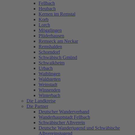
Fellbach
Heubach
Kernen im Remstal
Korb
Lorch
Mögglingen
Plüderhausen
Remseck am Neckar
Remshalden
Schorndorf
Schwäbisch Gmünd
Schwaikheim
Urbach
Waiblingen
Waldstetten
Weinstadt
Winnenden
Winterbach
Die Landkreise
Die Partner
Deutscher Wanderverband
Wanderhauptstadt Fellbach
Schwäbischer Albverein
Deutsche Wanderjugend und Schwäbische
Albvereinsjugend