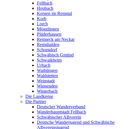
Fellbach
Heubach
Kernen im Remstal
Korb
Lorch
Mögglingen
Plüderhausen
Remseck am Neckar
Remshalden
Schorndorf
Schwäbisch Gmünd
Schwaikheim
Urbach
Waiblingen
Waldstetten
Weinstadt
Winnenden
Winterbach
Die Landkreise
Die Partner
Deutscher Wanderverband
Wanderhauptstadt Fellbach
Schwäbischer Albverein
Deutsche Wanderjugend und Schwäbische
Albvereinsjugend