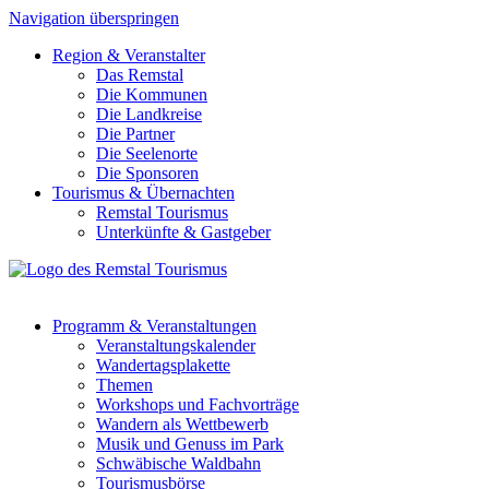
Navigation überspringen
Region
&
Veranstalter
Das Remstal
Die Kommunen
Die Landkreise
Die Partner
Die Seelenorte
Die Sponsoren
Tourismus
&
Übernachten
Remstal Tourismus
Unterkünfte & Gastgeber
Programm
&
Veranstaltungen
Veranstaltungskalender
Wandertagsplakette
Themen
Workshops und Fachvorträge
Wandern als Wettbewerb
Musik und Genuss im Park
Schwäbische Waldbahn
Tourismusbörse