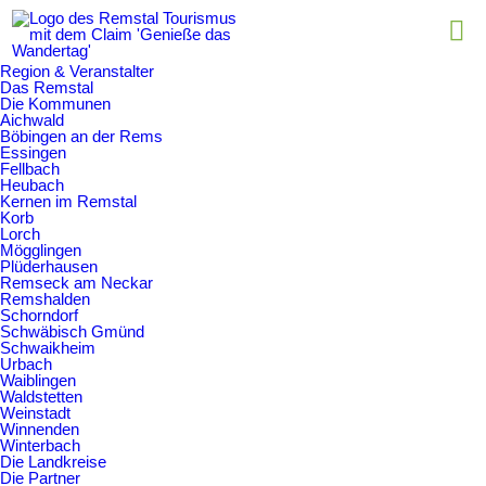
Region & Veranstalter
Das Remstal
Die Kommunen
Aichwald
Böbingen an der Rems
Essingen
Fellbach
Heubach
Kernen im Remstal
Korb
Lorch
Mögglingen
Plüderhausen
Remseck am Neckar
Wandertagsplakette kaufen
Remshalden
Schorndorf
Schwäbisch Gmünd
Schwaikheim
Urbach
Waiblingen
Waldstetten
DWT 2022
Programm & Veranstaltungen
Weinstadt
Themen
Konzerte & Feste
Winnenden
Winterbach
Die Landkreise
Die Partner